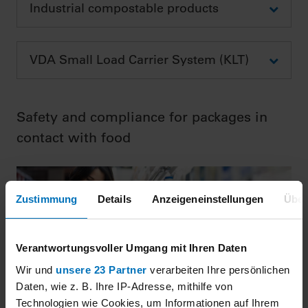
Industrial compostable products
VDA Small Load Carrier System (KLT)
Safety and compliance for packages in
contact with food
Zustimmung
Details
Anzeigeneinstellungen
Über
Verantwortungsvoller Umgang mit Ihren Daten
Wir und
unsere 23 Partner
verarbeiten Ihre persönlichen
Daten, wie z. B. Ihre IP-Adresse, mithilfe von
The food packaging industry is facing a dynamic legal
Technologien wie Cookies, um Informationen auf Ihrem
environment and consumers that are sensitive with regards to