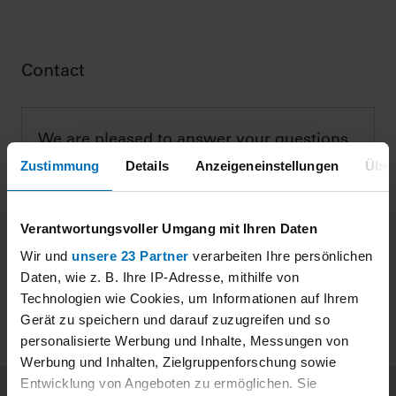
Contact
We are pleased to answer your questions
Zustimmung
Details
Anzeigeneinstellungen
Über
DIN CERTCO Gesellschaft für Konformitätsbewertung
mbH
Verantwortungsvoller Umgang mit Ihren Daten
CONTACT
Wir und
unsere 23 Partner
verarbeiten Ihre persönlichen
Daten, wie z. B. Ihre IP-Adresse, mithilfe von
Technologien wie Cookies, um Informationen auf Ihrem
Gerät zu speichern und darauf zuzugreifen und so
personalisierte Werbung und Inhalte, Messungen von
Werbung und Inhalten, Zielgruppenforschung sowie
Entwicklung von Angeboten zu ermöglichen. Sie