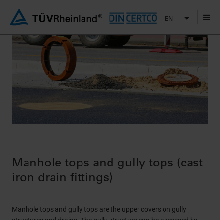
EN
Manhole tops and gully tops (cast
iron drain fittings)
Manhole tops and gully tops are the upper covers on gully