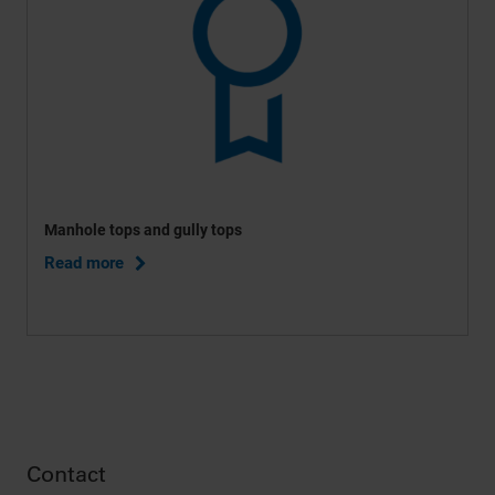
von Ihnen gewählten Einstellungen die volle Funktionalität
der Website möglicherweise nicht mehr zur Verfügung
steht. Weitere Informationen finden Sie in unserer
Datenschutzerklärung
und in unseren
Cookie-
Informationen
.
Manhole tops and gully tops
Read more
Contact