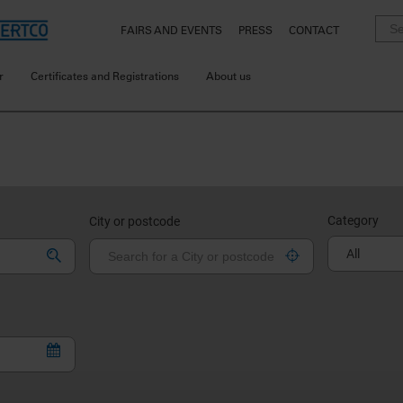
FAIRS AND EVENTS
PRESS
CONTACT
r
Certificates and Registrations
About us
Category
City or postcode
All