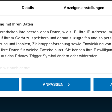
Details
Anzeigeneinstellungen
g mit Ihren Daten
erarbeiten Ihre persönlichen Daten, wie z. B. Ihre IP-Adresse, m
uf Ihrem Gerät zu speichern und darauf zuzugreifen und so pers
ung und Inhalten, Zielgruppenforschung sowie Entwicklung von
 Ihre Daten für welche Zwecke nutzt. Sie können Ihre Einwilligun
 auf das Privacy Trigger Symbol ändern oder widerrufen
n wir auch gerne:
geografische Lage erfassen, welche bis auf einige Meter genau 
Scannen nach bestimmten Merkmalen (Fingerprinting) identifizie
ANPASSEN
ie Ihre persönlichen Daten verarbeitet werden, und legen Sie I
hnen das bestmögliche Erlebnis auf unserer Website zu ermögl
n gesetzt werden, um den einwandfreien Betrieb unserer Website