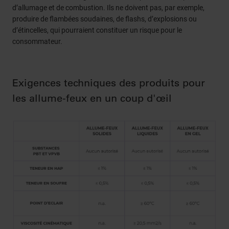
d’allumage et de combustion. Ils ne doivent pas, par exemple,
einwandfreien Betrieb unserer Website zu gewährleisten.
produire de flambées soudaines, de flashs, d’explosions ou
Sie können frei entscheiden, welche Kategorien Sie
d’étincelles, qui pourraient constituer un risque pour le
zulassen möchten. Bitte beachten Sie, dass je nach den
consommateur.
von Ihnen gewählten Einstellungen die volle Funktionalität
der Website möglicherweise nicht mehr zur Verfügung
steht. Weitere Informationen finden Sie in unserer
Exigences techniques des produits pour
Datenschutzerklärung
und in unseren
Cookie-
les allume-feux en un coup d'œil
Informationen
.