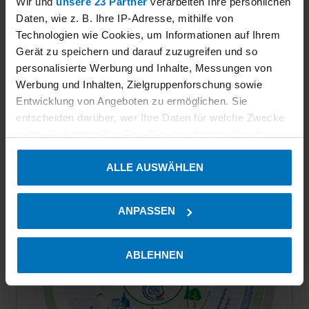
Wir und
unsere 23 Partner
verarbeiten Ihre persönlichen
Daten, wie z. B. Ihre IP-Adresse, mithilfe von
Wärmepumpen KEYMARK
Technologien wie Cookies, um Informationen auf Ihrem
Gerät zu speichern und darauf zuzugreifen und so
personalisierte Werbung und Inhalte, Messungen von
Werbung und Inhalten, Zielgruppenforschung sowie
Zusatzstoffe
Entwicklung von Angeboten zu ermöglichen. Sie
entscheiden darüber, wer Ihre Daten für welche Zwecke
nutzt. Sie können Ihre Einwilligung jederzeit über die
Cookie-Erklärung oder durch Klicken auf das Privacy
ALLE AUSWÄHLEN
Trigger Symbol ändern oder widerrufen
Unsere Leistungen im Umweltbereich
Wenn Sie es erlauben, würden wir auch gerne:
ANPASSEN
Informationen über Ihre geografische Lage erfassen,
welche bis auf einige Meter genau sein können
Ihr Gerät durch aktives Scannen nach bestimmten
ABLEHNEN
Merkmalen (Fingerprinting) identifizieren
Erfahren Sie mehr darüber, wie Ihre persönlichen Daten
verarbeitet werden, und legen Sie Ihre Präferenzen im