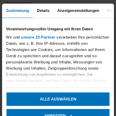
Ihre Nachricht *
Zustimmung
Details
Anzeigeneinstellungen
Über
Verantwortungsvoller Umgang mit Ihren Daten
Wir und
unsere 23 Partner
verarbeiten Ihre persönlichen
Daten, wie z. B. Ihre IP-Adresse, mithilfe von
Technologien wie Cookies, um Informationen auf Ihrem
Upload
Gerät zu speichern und darauf zuzugreifen und so
personalisierte Werbung und Inhalte, Messungen von
Werbung und Inhalten, Zielgruppenforschung sowie
HOCHLADEN
Entwicklung von Angeboten zu ermöglichen. Sie
entscheiden darüber, wer Ihre Daten für welche Zwecke
nutzt. Sie können Ihre Einwilligung jederzeit über die
Cookie-Erklärung oder durch Klicken auf das Privacy
ALLE AUSWÄHLEN
Trigger Symbol ändern oder widerrufen
Datenschutzerklärung *
Datenschutzerklärung
hier
Ich habe die
aller
genannter,
Wenn Sie es erlauben, würden wir auch gerne:
ANPASSEN